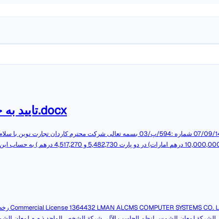
1403.09.07-594-تایید به حساب نشستن-کاردان.docx
07/09/1403 مبلغ 10,000,000 درهم ام
1403,مورخ,/09/1403