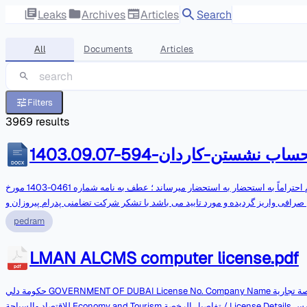
Leaks
Archives
Articles
Search
All
Documents
Articles
Filters
3969
results
DOCX
تاریخ : 07/09/1403 شماره :594/پ/03 بسمه تعالی شرکت محترم کاردان تجارت نوین با سلام احتراماً به استحضار به استحضار میرساند ؛ عطف به نامه شماره 0461-1403 مورخ
ارات) در دو پارت 5,482,730 و 4,517,270 درهم ) به حساب این صرافی واریز گردیده و مورد تایید می باشد با تشکر شرکت تضامنی پدرام پیروزان و
شرکاء,تاریخ,:,07/09/1403,شماره,:,594,/,پ,/,03,بسمه,تعالی,شرکت,محترم,کاردان,تجارت,نوین,با,سلام,احتراماً,به,استحضار,به,استحضار,میرساند,؛,عطف,به,نامه,شماره,0461-
pedram
07,مبلغ,10,000,000,درهم,امارات,),در,دو,پارت,5,482,730,و,4,517,270,درهم,),به,حساب,این,صرافی,واریز,گردیده,و,مورد,تایید,می,باشد,با,تشکر,شرکت,تضامنی,پدرا
م,پیروزان,و,شرکاء
LMAN ALCMS computer license.pdf
pdf
حكومة دلي GOVERNMENT OF DUBAI License No. Company Name رخصة تجارية Commercial License 1364432 LMAN ALCMS COMPUTER SYSTEMS CO. L.L.C DUBAI
للاقتصاد والسياحة Economy and Tourism تفاصيل الرخصة / License Details رقم الرخصة اسم الشركة لمعان الشمس لنظم الحاسب الآلي شركة الشخص الواحد ذ.م.م لمعان الشمس