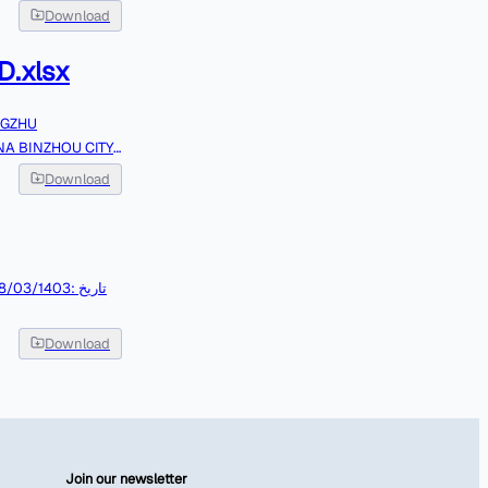
اينترنتي حواله اش
Download
.xlsx
NGZHU
A BINZHOU CITY
T 97,850
Download
HUA,MINGZHU,IND
INZHOU,CITY,BRA
,850,USD
Download
Join our newsletter