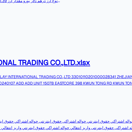
م,می,گردد,نوع,ارز,درهم,دلار,يورو,مقدار,ارز,21,536,250.39,12,959,644.11,3,244,958.75,با,تشکر,شرکت,تضامنی,پدرام,پیروزان,و,شرکاء
ONAL TRADING CO.,LTD.xlsx
LAY INTERNATIONAL TRADING CO.,LTD 33010110201000028341 ZHEJIA
20240107 ADD ADD UNIT 1507B EASTCORE 398 KWUN TONG RD KWUN T
HOU,ELAY,INTERNATIONAL,TRADING,CO,.,,,LTD,33010110201000028341,
L20240107,ADD,ADD,UNIT,1507B,EASTCORE,398,KWUN,TONG,RD,KWUN,T
ه اشتراكي حقوق اينترنتي حواله اشتراکی حقوق اینترنتی حواله اشتراكي حقوق اينت
ه اشتراکی حقوق اینترنتی واريز انتقالي حواله اشتراكي حقوق اينترنتي واريز انتقال